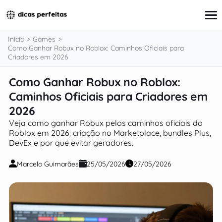
o
conteúdo
Início
Games
Como Ganhar Robux no Roblox: Caminhos Oficiais para
Criadores em 2026
Economia do Dia a Dia
Como Ganhar Robux no Roblox:
Shopping
Caminhos Oficiais para Criadores em
Games
Tecnologia e Apps
2026
Casa e Estilo de Vida
Veja como ganhar Robux pelos caminhos oficiais do
Roblox em 2026: criação no Marketplace, bundles Plus,
DevEx e por que evitar geradores.
Marcelo Guimarães
25/05/2026
27/05/2026