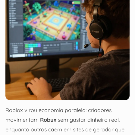
Roblox virou economia paralela: criadores
movimentam
Robux
sem gastar dinheiro real,
enquanto outros caem em sites de gerador que