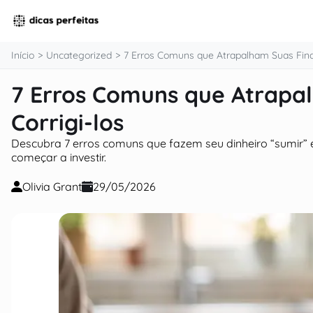
o
conteúdo
Início
Uncategorized
7 Erros Comuns que Atrapalham Suas Fina
7 Erros Comuns que Atrapa
Corrigi-los
Descubra 7 erros comuns que fazem seu dinheiro “sumir” e c
começar a investir.
Olivia Grant
29/05/2026