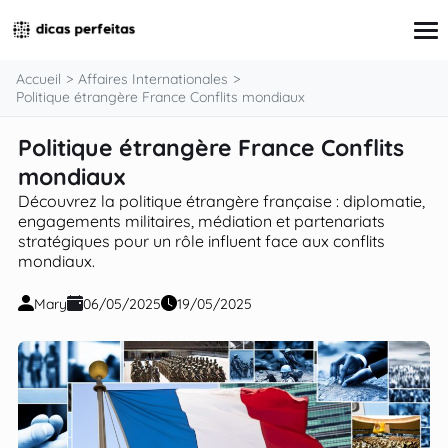
contenu
Accueil
Affaires Internationales
Politique étrangère France Conflits mondiaux
Politique étrangère France Conflits
Finance & Économie
Éducation
mondiaux
Santé & Environnement
Découvrez la politique étrangère française : diplomatie,
Technologie & Innovation
engagements militaires, médiation et partenariats
Société & Culture
stratégiques pour un rôle influent face aux conflits
mondiaux.
Mary
06/05/2025
19/05/2025