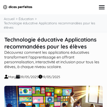
contenu
Accueil
Éducation
Technologie éducative Applications recommandées pour les
élèves
Finance & Économie
Technologie éducative Applications
Éducation
recommandées pour les élèves
Santé & Environnement
Technologie & Innovation
Découvrez comment les applications éducatives
Société & Culture
transforment l'apprentissage en offrant
personnalisation, interactivité et inclusion pour tous les
élèves, à chaque niveau scolaire.
Mary
09/05/2025
19/05/2025