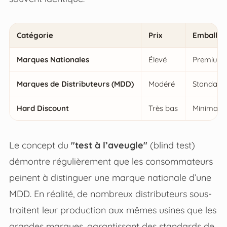
Catégorie
Prix
Emballa
Marques Nationales
Élevé
Premium 
Marques de Distributeurs (MDD)
Modéré
Standard 
Hard Discount
Très bas
Minimalis
Le concept du
"test à l’aveugle"
(blind test)
démontre régulièrement que les consommateurs
peinent à distinguer une marque nationale d’une
MDD. En réalité, de nombreux distributeurs sous-
traitent leur production aux mêmes usines que les
grandes marques, garantissant des standards de