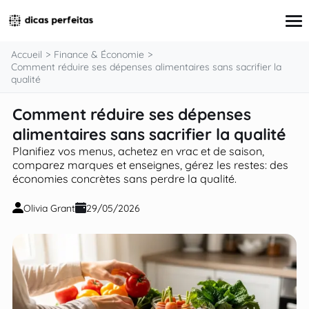
contenu
Accueil
Finance & Économie
Comment réduire ses dépenses alimentaires sans sacrifier la
qualité
Finance & Économie
Comment réduire ses dépenses
Éducation
alimentaires sans sacrifier la qualité
Santé & Environnement
Technologie & Innovation
Planifiez vos menus, achetez en vrac et de saison,
Société & Culture
comparez marques et enseignes, gérez les restes: des
économies concrètes sans perdre la qualité.
Olivia Grant
29/05/2026