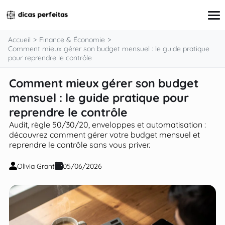
contenu
Accueil
Finance & Économie
Comment mieux gérer son budget mensuel : le guide pratique
pour reprendre le contrôle
Finance & Économie
Comment mieux gérer son budget
Éducation
mensuel : le guide pratique pour
Santé & Environnement
Technologie & Innovation
reprendre le contrôle
Société & Culture
Audit, règle 50/30/20, enveloppes et automatisation :
découvrez comment gérer votre budget mensuel et
reprendre le contrôle sans vous priver.
Olivia Grant
05/06/2026